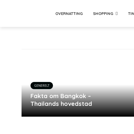
OVERNATTING
SHOPPING
TI
GENERELT
Fakta om Bangkok –
Thailands hovedstad