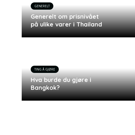
GENERELT
Generelt om prisnivået
på ulike varer i Thailand
TING Å GJØRE
Hva burde du gjøre i
Bangkok?