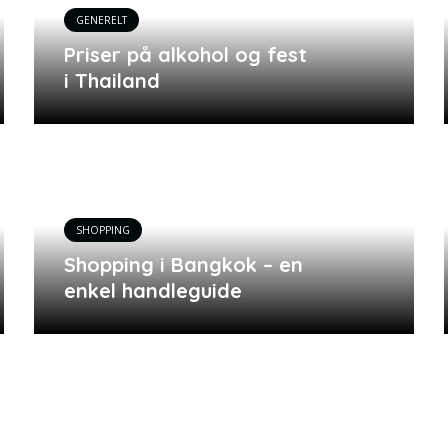
GENERELT
Priser på alkohol og fest
i Thailand
SHOPPING
Shopping i Bangkok – en
enkel handleguide