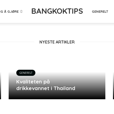
BANGKOKTIPS
NG Å GJØRE
GENERELT
NYESTE ARTIKLER
GENERELT
Kvaliteten på
drikkevannet i Thailand