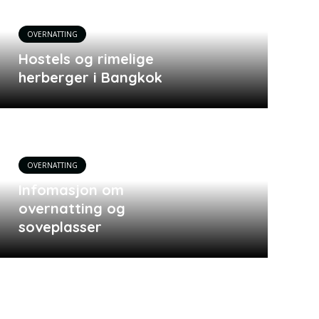
OVERNATTING
Hostels og rimelige
herberger i Bangkok
OVERNATTING
Infomasjon om
overnatting og
soveplasser