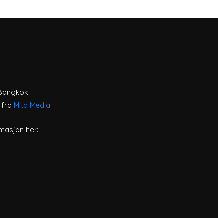
 Bangkok.
r fra
Mita Media
.
masjon her: