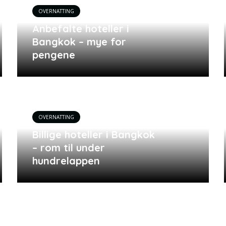
OVERNATTING
Anbefalte hoteller i
Bangkok – mye for
pengene
OVERNATTING
Billige hoteller i Bangkok
– rom til under
hundrelappen