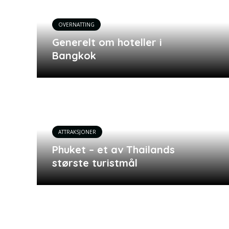
OVERNATTING
Generelt om hoteller i
Bangkok
ATTRAKSJONER
Phuket – et av Thailands
største turistmål