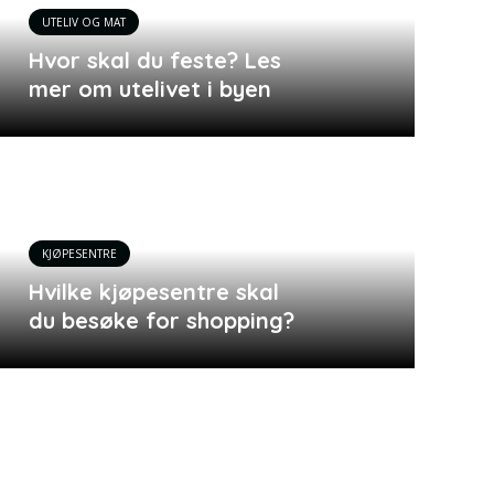
UTELIV OG MAT
Hvor skal du feste? Les
mer om utelivet i byen
KJØPESENTRE
Hvilke kjøpesentre skal
du besøke for shopping?