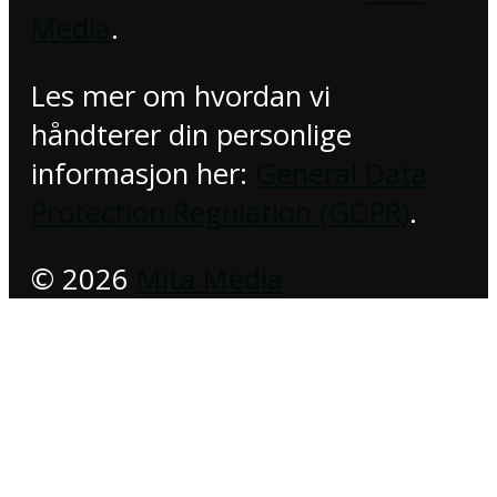
Media
.
Les mer om hvordan vi
håndterer din personlige
informasjon her:
General Data
Protection Regulation (GDPR)
.
© 2026
Mita Media