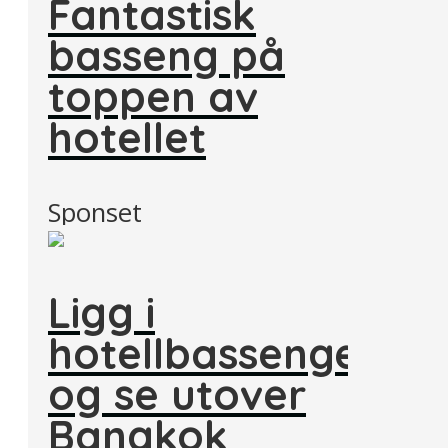
Fantastisk
basseng på
toppen av
hotellet
Sponset
Ligg i
hotellbassenget
og se utover
Bangkok