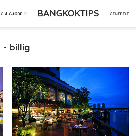
BANGKOKTIPS
NG Å GJØRE
GENERELT
- billig