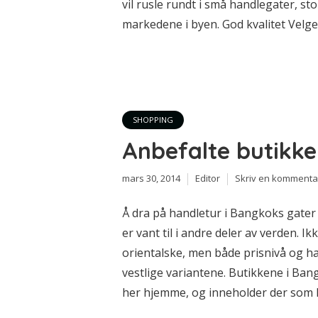
vil rusle rundt i små handlegater, st
markedene i byen. God kvalitet Velge
SHOPPING
Anbefalte butikke
mars 30, 2014
Editor
Skriv en kommenta
Å dra på handletur i Bangkoks gater
er vant til i andre deler av verden. 
orientalske, men både prisnivå og ha
vestlige variantene. Butikkene i Bangk
her hjemme, og inneholder der som h