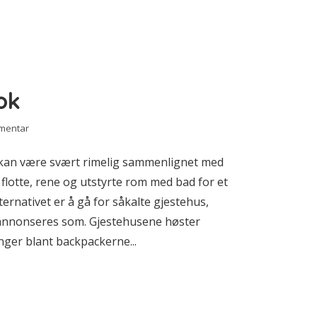
ok
mmentar
k kan være svært rimelig sammenlignet med
 flotte, rene og utstyrte rom med bad for et
rnativet er å gå for såkalte gjestehus,
 annonseres som. Gjestehusene høster
nger blant backpackerne...