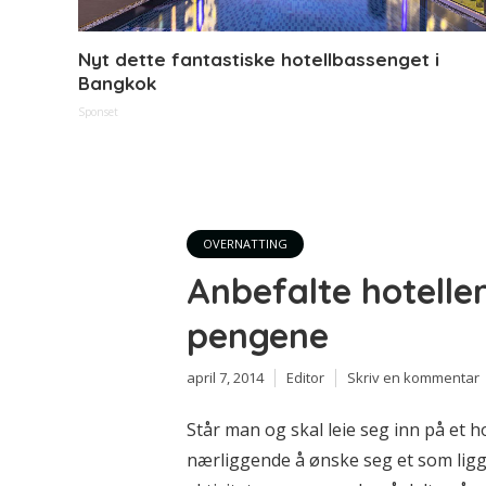
Nyt dette fantastiske hotellbassenget i
Bangkok
Sponset
OVERNATTING
Anbefalte hotelle
pengene
april 7, 2014
Editor
Skriv en kommentar
Står man og skal leie seg inn på et h
nærliggende å ønske seg et som ligge