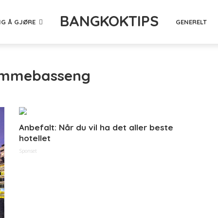
BANGKOKTIPS
NG Å GJØRE
GENERELT
ømmebasseng
Anbefalt: Når du vil ha det aller beste
hotellet
Sponset