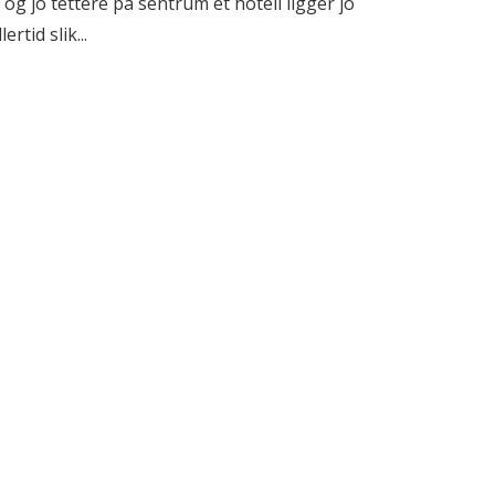
og jo tettere på sentrum et hotell ligger jo
rtid slik...