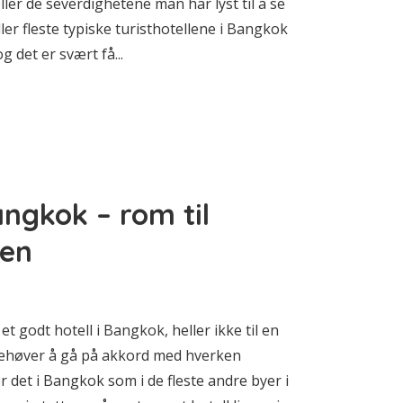
ller de severdighetene man har lyst til å se
er fleste typiske turisthotellene i Bangkok
 det er svært få...
Bangkok – rom til
pen
et godt hotell i Bangkok, heller ikke til en
 behøver å gå på akkord med hverken
er det i Bangkok som i de fleste andre byer i