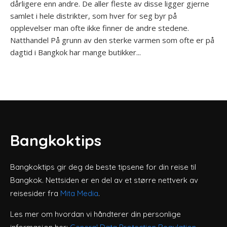
dårligere enn andre. De aller fleste av disse ligger gjerne
samlet i hele distrikter, som hver for seg byr på
opplevelser man ofte ikke finner de andre stedene.
Natthandel På grunn av den sterke varmen som ofte er på
dagtid i Bangkok har mange butikker...
Bangkoktips
Bangkoktips gir deg de beste tipsene for din reise til
Bangkok. Nettsiden er en del av et større nettverk av
reisesider fra
Mita Media
.
Les mer om hvordan vi håndterer din personlige