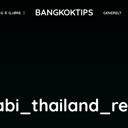
BANGKOKTIPS
NG Å GJØRE
GENERELT
abi_thailand_re