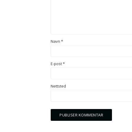
Navn
*
E-post
*
Nettsted