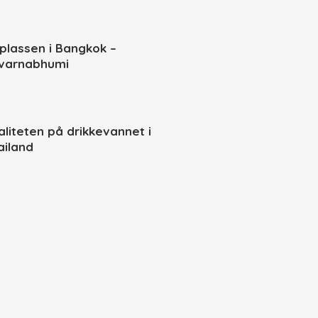
yplassen i Bangkok –
varnabhumi
aliteten på drikkevannet i
ailand