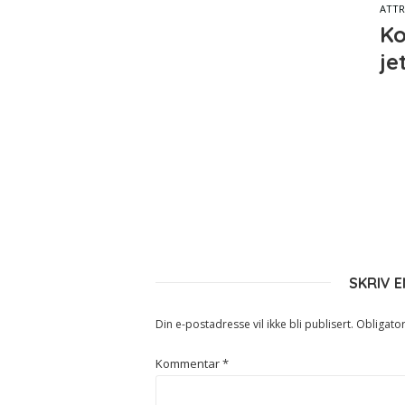
ATTR
Ko
je
SKRIV 
Din e-postadresse vil ikke bli publisert.
Obligator
Kommentar
*