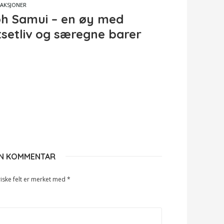
AKSJONER
h Samui – en øy med
tsetliv og særegne barer
EN KOMMENTAR
iske felt er merket med
*