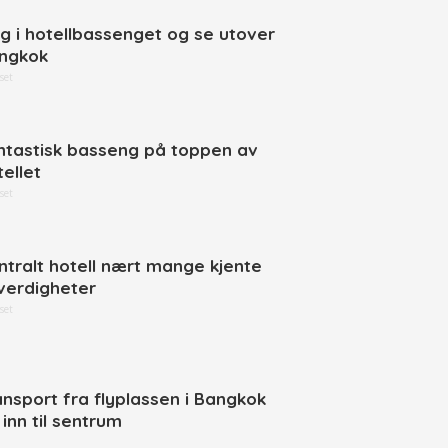
gg i hotellbassenget og se utover
ngkok
set
ntastisk basseng på toppen av
tellet
set
ntralt hotell nært mange kjente
verdigheter
set
ansport fra flyplassen i Bangkok
 inn til sentrum