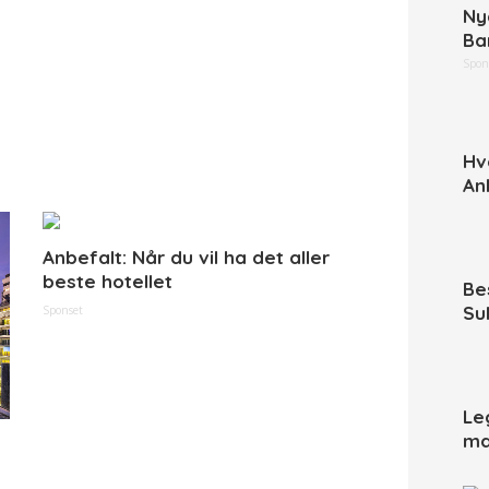
Ny
Ba
Spon
Hv
An
Anbefalt: Når du vil ha det aller
beste hotellet
Be
Su
Sponset
Le
ma