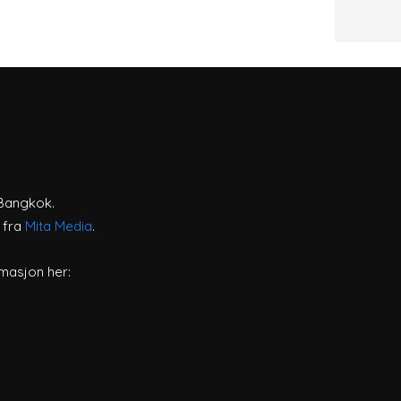
 Bangkok.
r fra
Mita Media
.
masjon her: