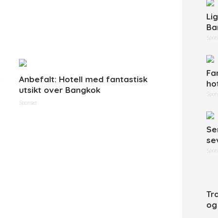
Li
Ba
Spon
Fa
t
Anbefalt: Hotell med fantastisk
ho
utsikt over Bangkok
Spon
Sponset
Se
se
Spon
Tr
og