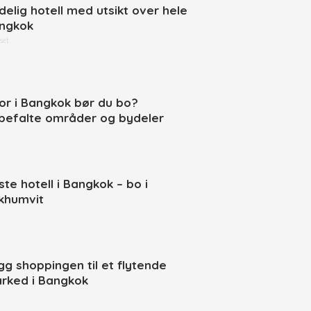
delig hotell med utsikt over hele
ngkok
set
or i Bangkok bør du bo?
befalte områder og bydeler
ste hotell i Bangkok – bo i
khumvit
gg shoppingen til et flytende
rked i Bangkok