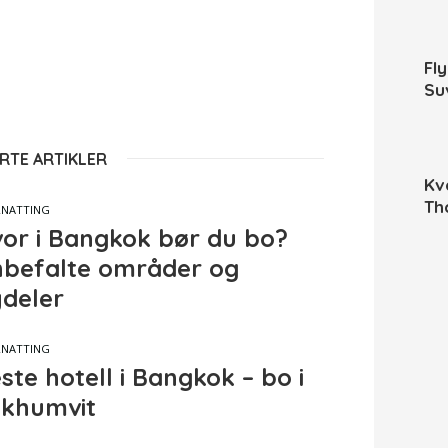
Fl
Su
RTE ARTIKLER
Kv
Th
NATTING
or i Bangkok bør du bo?
befalte områder og
deler
NATTING
ste hotell i Bangkok – bo i
khumvit