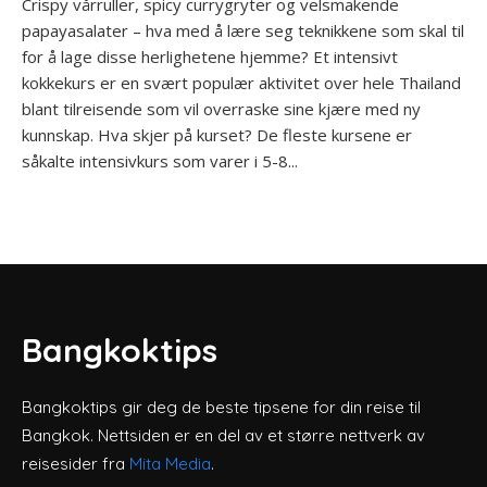
Crispy vårruller, spicy currygryter og velsmakende
papayasalater – hva med å lære seg teknikkene som skal til
for å lage disse herlighetene hjemme? Et intensivt
kokkekurs er en svært populær aktivitet over hele Thailand
blant tilreisende som vil overraske sine kjære med ny
kunnskap. Hva skjer på kurset? De fleste kursene er
såkalte intensivkurs som varer i 5-8...
Bangkoktips
Bangkoktips gir deg de beste tipsene for din reise til
Bangkok. Nettsiden er en del av et større nettverk av
reisesider fra
Mita Media
.