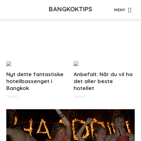
BANGKOKTIPS
MENY
Tag - brennevin
Nyt dette fantastiske
Anbefalt: Når du vil ha
hotellbassenget i
det aller beste
Bangkok
hotellet
Sponset
Sponset