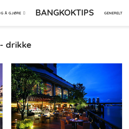
BANGKOKTIPS
NG Å GJØRE
GENERELT
- drikke